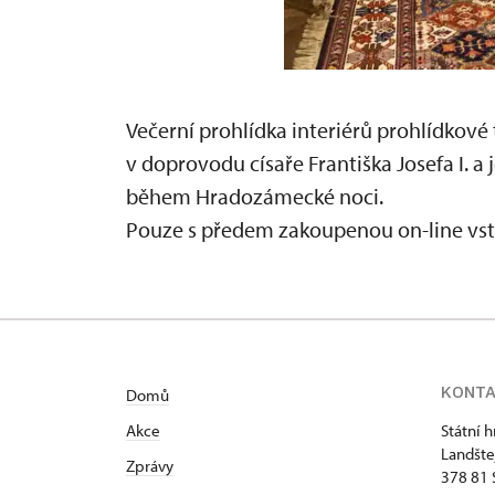
Večerní prohlídka interiérů prohlídkové t
v doprovodu císaře Františka Josefa I. 
během Hradozámecké noci.
Pouze s předem zakoupenou on-line vs
KONT
Domů
Akce
Státní 
Landšte
Zprávy
378 81 