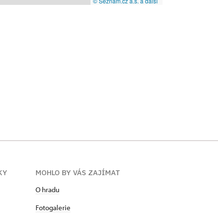
© Seznam.cz a.s. a další
KY
MOHLO BY VÁS ZAJÍMAT
O hradu
Fotogalerie