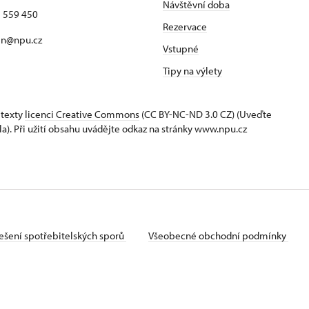
Návštěvní doba
7 559 450
Rezervace
jn@npu.cz
Vstupné
Tipy na výlety
 texty
licenci Creative Commons
(CC BY-NC-ND 3.0 CZ) (Uveďte
la). Při užití obsahu uvádějte odkaz na stránky www.npu.cz
ešení spotřebitelských sporů
Všeobecné obchodní podmínky