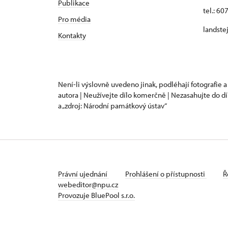
Publikace
tel.: 60
Pro média
landste
Kontakty
Není-li výslovně uvedeno jinak, podléhají fotografie a
autora | Neužívejte dílo komerčně | Nezasahujte do dí
a „zdroj: Národní památkový ústav“
Právní ujednání
Prohlášení o přístupnosti
Ř
webeditor@npu.cz
Provozuje BluePool s.r.o.