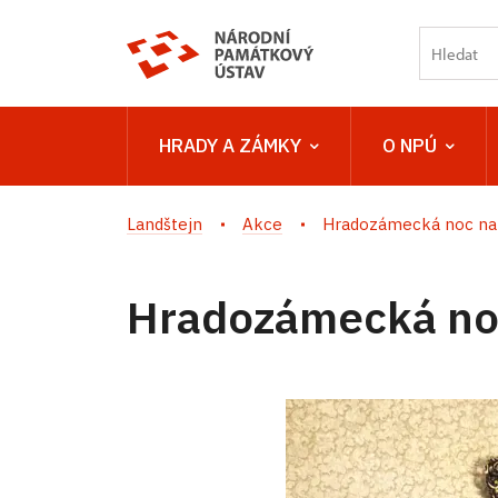
HRADY A ZÁMKY
O NPÚ
Landštejn
Akce
Hradozámecká noc na
Hradozámecká no