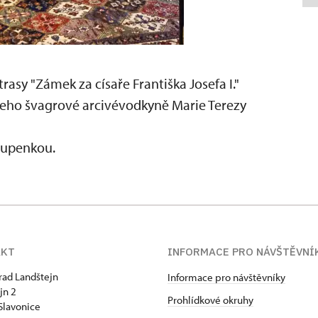
rasy "Zámek za císaře Františka Josefa I."
a jeho švagrové arcivévodkyně Marie Terezy
tupenkou.
AKT
INFORMACE PRO NÁVŠTĚVNÍ
hrad Landštejn
Informace pro návštěvníky
jn 2
Prohlídkové okruhy
Slavonice