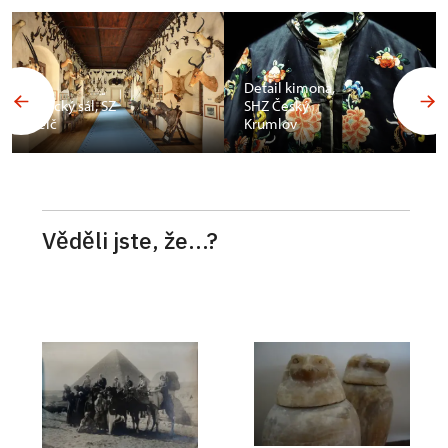
Budoár
Františka
Detail kimona,
Ferdinanda d
SHZ Český
´Este, SZ
Krumlov
Konopiště
Věděli jste, že...?