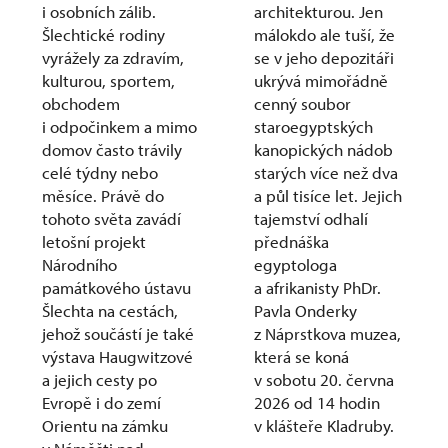
i osobních zálib.
architekturou. Jen
Šlechtické rodiny
málokdo ale tuší, že
vyrážely za zdravím,
se v jeho depozitáři
kulturou, sportem,
ukrývá mimořádně
obchodem
cenný soubor
i odpočinkem a mimo
staroegyptských
domov často trávily
kanopických nádob
celé týdny nebo
starých více než dva
měsíce. Právě do
a půl tisíce let. Jejich
tohoto světa zavádí
tajemství odhalí
letošní projekt
přednáška
Národního
egyptologa
památkového ústavu
a afrikanisty PhDr.
Šlechta na cestách,
Pavla Onderky
jehož součástí je také
z Náprstkova muzea,
výstava Haugwitzové
která se koná
a jejich cesty po
v sobotu 20. června
Evropě i do zemí
2026 od 14 hodin
Orientu na zámku
v klášteře Kladruby.