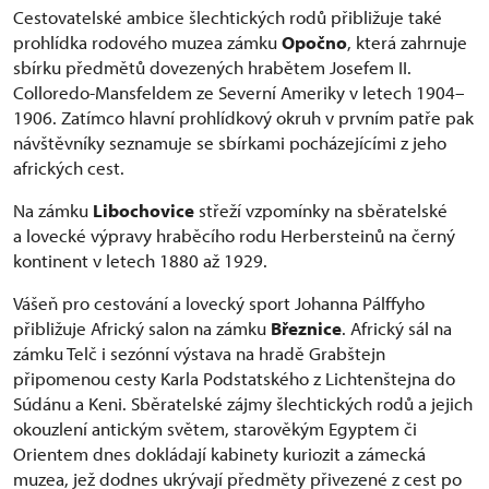
Cestovatelské ambice šlechtických rodů přibližuje také
prohlídka rodového muzea zámku
Opočno
, která zahrnuje
sbírku předmětů dovezených hrabětem Josefem II.
Colloredo-Mansfeldem ze Severní Ameriky v letech 1904–
1906. Zatímco hlavní prohlídkový okruh v prvním patře pak
návštěvníky seznamuje se sbírkami pocházejícími z jeho
afrických cest.
Na zámku
Libochovice
střeží vzpomínky na sběratelské
a lovecké výpravy hraběcího rodu Herbersteinů na černý
kontinent v letech 1880 až 1929.
Vášeň pro cestování a lovecký sport Johanna Pálffyho
přibližuje Africký salon na zámku
Březnice
. Africký sál na
zámku Telč i sezónní výstava na hradě Grabštejn
připomenou cesty Karla Podstatského z Lichtenštejna do
Súdánu a Keni. Sběratelské zájmy šlechtických rodů a jejich
okouzlení antickým světem, starověkým Egyptem či
Orientem dnes dokládají kabinety kuriozit a zámecká
muzea, jež dodnes ukrývají předměty přivezené z cest po