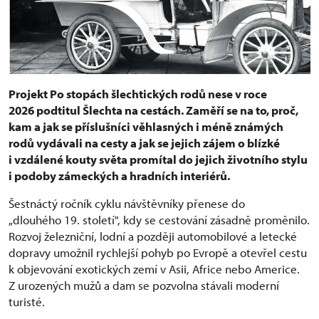
Projekt Po stopách šlechtických rodů nese v roce
2026 podtitul Šlechta na cestách. Zaměří se na to, proč,
kam a jak se příslušníci věhlasných i méně známých
rodů vydávali na cesty a jak se jejich zájem o blízké
i vzdálené kouty světa promítal do jejich životního stylu
i podoby zámeckých a hradních interiérů.
Šestnáctý ročník cyklu návštěvníky přenese do
„dlouhého 19. století", kdy se cestování zásadně proměnilo.
Rozvoj železniční, lodní a později automobilové a letecké
dopravy umožnil rychlejší pohyb po Evropě a otevřel cestu
k objevování exotických zemí v Asii, Africe nebo Americe.
Z urozených mužů a dam se pozvolna stávali moderní
turisté.