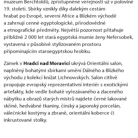
muzeum Berchtoldů, zpřístupněné veřejnosti už v polovině
19. století. Sbírky vznikly díky dalekým cestám
hrabat po Evropě, severní Africe a Blízkém východě
a zahrnují cenné egyptologické, přírodovědné
a etnografické předměty. Největší pozornost přitahuje
přibližně 2 000 let stará egyptská mumie ženy Nefersobek,
vystavená v působivě stylizovaném prostoru
připomínajícím staroegyptskou hrobku.
Zámek v
Hradci nad Moravicí
ukrývá Orientální salon,
naplněný bohatými sbírkami umění Dálného a Blízkého
východu z kolekcí knížat Lichnowských. Salon citlivě
propojuje evropský reprezentativní interiér s exotickými
artefakty, kde vedle bohatě vyřezávaného a zlaceného
nábytku a obrazů starých mistrů najdete černé lakované
skříně, hedvábné tkaniny, čínský a japonský porcelán,
válečnické kostýmy a zbraně, orientální koberce či
inkrustované stolky.