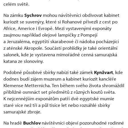
celém světě.
Na zámku
Sychrov
mohou návštěvníci obdivovat kabinet
kuriozit se suvenýry, které si Rohanové přivezli z cest po
Africe, Americe i Evropě. Mezi vystavenými exponáty
zaujmou například olejové lampičky z Pompejí
a Jeruzaléma, egyptští skarabeové či nádoba pocházející
z aténské Akropole. Součástí prohlídky je také orientální
salonek, kde je vystavena mimořádně cenná samurajská
katana ze slonoviny.
Podobně působivé sbírky nabízí také zámek
Kynžvart
, kde
dodnes budí zájem muzeum a kabinet kuriozit kancléře
Klemense Metternicha. Ten během svého života shromáždil
přibližně osmnáct set předmětů z různých koutů světa.
K nejcennějším exponátům patří dvě egyptské mumie
staré více než tři a půl tisíce let nebo rozsáhlé sbírky
samurajské zbroje.
Na hradě
Buchlov
návštěvníci objeví pozoruhodné rodinné