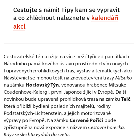
Cestujte s námi! Tipy kam se vypravit
a co zhlédnout naleznete v
kalendáři
akcí
.
Cestovatelské téma ožije na více než čtyřiceti památkách
Národního památkového ústavu prostřednictvím nových
i upravených prohlídkových tras, výstav a tematických akcí.
Návštěvníci se mohou těšit na znovuotevření trasy
Mitsuko
na zámku
Horšovský Týn
, věnovanou hraběnce Mitsuko
Coudenhove-Kalergi, první Japonce žijící v Evropě. Další
novinkou bude upravená prohlídková trasa na zámku
Telč
,
která přiblíží bydlení posledních majitelů, rodiny
Podstatských-Lichtenstein, a jejich motorizované
výpravy po Evropě. Na zámku
Červené Poříčí
bude
zpřístupněna nová expozice s názvem
Cestovní horečka.
Když se šlechta vydala do světa
.