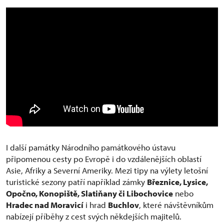
I další památky Národního památkového ústavu
připomenou cesty po Evropě i do vzdálenějších oblastí
Asie, Afriky a Severní Ameriky. Mezi tipy na výlety letošní
turistické sezony patří například zámky
Březnice, Lysice,
Opočno, Konopiště, Slatiňany či Libochovice
nebo
Hradec nad Moravicí
i hrad
Buchlov
, které návštěvníkům
nabízejí příběhy z cest svých někdejších majitelů.