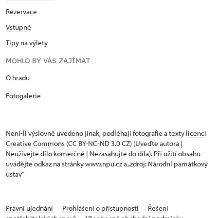
Rezervace
Vstupné
Tipy na výlety
MOHLO BY VÁS ZAJÍMAT
O hradu
Fotogalerie
Není-li výslovně uvedeno jinak, podléhají fotografie a texty
licenci
Creative Commons
(CC BY-NC-ND 3.0 CZ) (Uveďte autora |
Neužívejte dílo komerčně | Nezasahujte do díla). Při užití obsahu
uvádějte odkaz na stránky www.npu.cz a „zdroj: Národní památkový
ústav“
Právní ujednání
Prohlášení o přístupnosti
Řešení