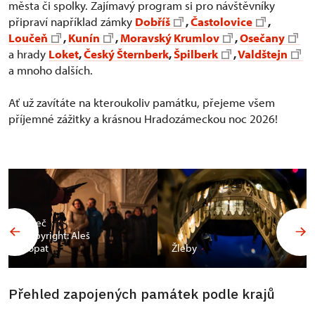
města či spolky. Zajímavý program si pro návštěvníky
připraví například zámky
Dobříš
,
Častolovice
,
Loučeň
,
Kunín
,
Moravský Krumlov
,
Osečany
a hrady
Loket
,
Český Šternberk
,
Špilberk
,
Valdštejn
a mnoho dalších.
Ať už zavítáte na kteroukoliv památku, přejeme všem
příjemné zážitky a krásnou Hradozámeckou noc 2026!
Valeč
Copyright: Aleš
Vopat
Žleby
Přehled zapojených památek podle krajů