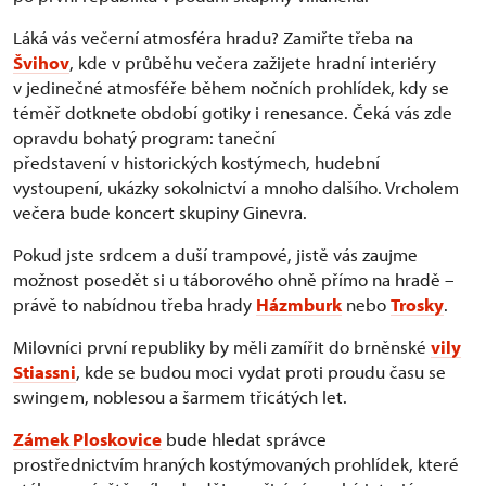
Láká vás večerní atmosféra hradu? Zamiřte třeba na
Švihov
, kde v průběhu večera zažijete hradní interiéry
v jedinečné atmosféře během nočních prohlídek, kdy se
téměř dotknete období gotiky i renesance. Čeká vás zde
opravdu bohatý program: taneční
představení v historických kostýmech, hudební
vystoupení, ukázky sokolnictví a mnoho dalšího. Vrcholem
večera bude koncert skupiny Ginevra.
Pokud jste srdcem a duší trampové, jistě vás zaujme
možnost posedět si u táborového ohně přímo na hradě –
právě to nabídnou třeba hrady
Házmburk
nebo
Trosky
.
Milovníci první republiky by měli zamířit do brněnské
vily
Stiassni
, kde se budou moci vydat proti proudu času se
swingem, noblesou a šarmem třicátých let.
Zámek Ploskovice
bude hledat správce
prostřednictvím hraných kostýmovaných prohlídek, které