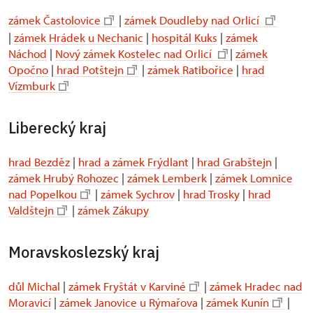
zámek Častolovice
|
zámek Doudleby nad Orlicí
|
zámek Hrádek u Nechanic
|
hospitál Kuks
|
zámek
Náchod
|
Nový zámek Kostelec nad Orlicí
|
zámek
Opočno
|
hrad Potštejn
|
zámek Ratibořice
|
hrad
Vízmburk
Liberecký kraj
hrad Bezděz
|
hrad a zámek Frýdlant
|
hrad Grabštejn
|
zámek Hrubý Rohozec
|
zámek Lemberk
|
zámek Lomnice
nad Popelkou
|
zámek Sychrov
|
hrad Trosky
|
hrad
Valdštejn
|
zámek Zákupy
Moravskoslezský kraj
důl Michal
|
zámek Fryštát v Karviné
|
zámek Hradec nad
Moravicí
|
zámek Janovice u Rýmařova
|
zámek Kunín
|