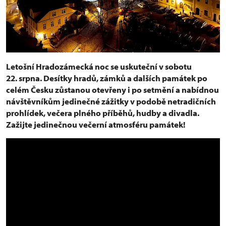
Letošní Hradozámecká noc se uskuteční v sobotu
22. srpna. Desítky hradů, zámků a dalších památek po
celém Česku zůstanou otevřeny i po setmění a nabídnou
návštěvníkům jedinečné zážitky v podobě netradičních
prohlídek, večera plného příběhů, hudby a divadla.
Zažijte jedinečnou večerní atmosféru památek!