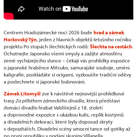
Centrem Hradozámecké noci 2026 bude
hrad a zámek
Horšovský Týn
, jeden z hlavních objektů letošního ročníku
projektu Po stopách šlechtických rodů:
Šlechta na cestách
.
Ochutnejte Japonsko všemi smysly a zažijte atmosféru
země vycházejícího slunce – čekají vás prohlídky expozice
o japonské hraběnce Mitsuko, samurajské souboje, umění
kaligrafie, poskládáte si origami, vyzkoušíte tradiční oděvy
a poslechnete si japonské bubnování.
Zámek Litomyšl
zve k návštěvě nejnovější prohlídkové
trasy
Za příběhem zámeckého divadla
, která představí
domácí divadlo hrabat Valdštejnů z 18. století
a doprovodné expozice s ukázkou kulis, replik kostýmů
a divadelních dekorací, které byly doposud skryty
v depozitářích. Divadelní scény umocní tance od gotiky až
po první republiku v podání skupiny Villanella.