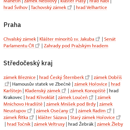
Manětín
|
zámek Nebílovy
|
klášter Plasy
|
hrad Rabí
|
hrad Švihov
|
Tachovský zámek
|
hrad Velhartice
Praha
Chvalský zámek
|
Klášter minoritů sv. Jakuba
|
Senát
Parlamentu ČR
|
Zahrady pod Pražským hradem
Středočeský kraj
zámek Březnice
|
hrad Český Šternberk
|
zámek Dobříš
| Hamousův statek ve Zbečně |
zámek Hořovice
|
hrad
Karlštejn
|
Kladenský zámek
|
zámek Konopiště
| hrad
Krakovec |
hrad Křivoklát
|
zámek Loučeň
|
zámek
Mnichovo Hradiště
|
zámek Mníšek pod Brdy
|
zámek
Neustupov
|
zámek Osečany
|
zámek Radim
|
zámek Řitka
|
klášter Sázava
|
Starý zámek Hořovice
|
hrad Točník
|
zámek Veltrusy
| hrad Žebrák |
zámek Žleby