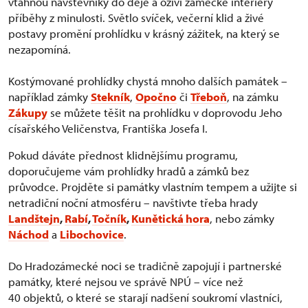
vtáhnou návštěvníky do děje a oživí zámecké interiéry
příběhy z minulosti. Světlo svíček, večerní klid a živé
postavy promění prohlídku v krásný zážitek, na který se
nezapomíná.
Kostýmované prohlídky chystá mnoho dalších památek –
například zámky
Stekník
,
Opočno
či
Třeboň
, na zámku
Zákupy
se můžete těšit na prohlídku v doprovodu Jeho
císařského Veličenstva, Františka Josefa I.
Pokud dáváte přednost klidnějšímu programu,
doporučujeme vám prohlídky hradů a zámků bez
průvodce. Projděte si památky vlastním tempem a užijte si
netradiční noční atmosféru – navštivte třeba hrady
Landštejn
,
Rabí
,
Točník
,
Kunětická hora
, nebo zámky
Náchod
a
Libochovice
.
Do Hradozámecké noci se tradičně zapojují i partnerské
památky, které nejsou ve správě NPÚ – více než
40 objektů, o které se starají nadšení soukromí vlastníci,