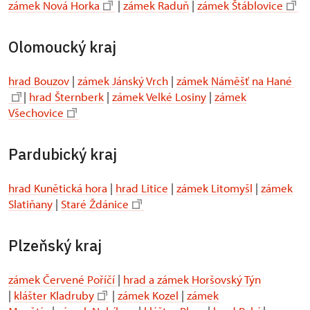
zámek Nová Horka
|
zámek Raduň
|
zámek Štáblovice
Olomoucký kraj
hrad Bouzov
|
zámek Jánský Vrch
|
zámek Náměšť na Hané
|
hrad Šternberk
|
zámek Velké Losiny
|
zámek
Všechovice
Pardubický kraj
hrad Kunětická hora
|
hrad Litice
|
zámek Litomyšl
|
zámek
Slatiňany
|
Staré Ždánice
Plzeňský kraj
zámek Červené Poříčí
|
hrad a zámek Horšovský Týn
|
klášter Kladruby
|
zámek Kozel
|
zámek