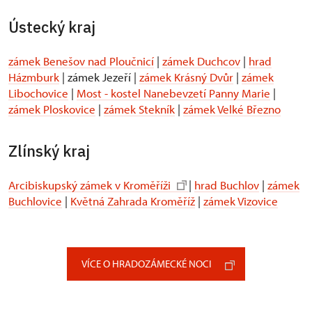
Ústecký kraj
zámek Benešov nad Ploučnicí
|
zámek Duchcov
|
hrad
Házmburk
| zámek Jezeří |
zámek Krásný Dvůr
|
zámek
Libochovice
|
Most - kostel Nanebevzetí Panny Marie
|
zámek Ploskovice
|
zámek Stekník
|
zámek Velké Březno
Zlínský kraj
Arcibiskupský zámek v Kroměříži
|
hrad Buchlov
|
zámek
Buchlovice
|
Květná Zahrada Kroměříž
|
zámek Vizovice
VÍCE O HRADOZÁMECKÉ NOCI