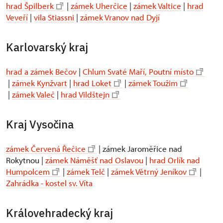
hrad Špilberk
|
zámek Uherčice
|
zámek Valtice
|
hrad
Veveří
|
vila Stiassni
|
zámek Vranov nad Dyjí
Karlovarský kraj
hrad a zámek Bečov
|
Chlum Svaté Maří, Poutní místo
|
zámek Kynžvart
|
hrad Loket
|
zámek Toužim
|
zámek Valeč
|
hrad Vildštejn
Kraj Vysočina
zámek Červená Řečice
| zámek Jaroměřice nad
Rokytnou |
zámek Náměšť nad Oslavou
|
hrad Orlík nad
Humpolcem
|
zámek Telč
|
zámek Větrný Jeníkov
|
Zahrádka - kostel sv. Víta
Královehradecký kraj