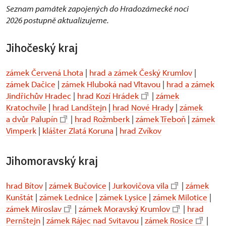
Seznam památek zapojených do Hradozámecké noci
2026 postupně aktualizujeme.
Jihočeský kraj
zámek Červená Lhota
|
hrad a zámek Český Krumlov
|
zámek Dačice
|
zámek Hluboká nad Vltavou
|
hrad a zámek
Jindřichův Hradec
|
hrad Kozí Hrádek
|
zámek
Kratochvíle
|
hrad Landštejn
|
hrad Nové Hrady
|
zámek
a dvůr Palupín
|
hrad Rožmberk
|
zámek Třeboň
|
zámek
Vimperk
|
klášter Zlatá Koruna
|
hrad Zvíkov
Jihomoravský kraj
hrad Bítov
|
zámek Bučovice
|
Jurkovičova vila
|
zámek
Kunštát
|
zámek Lednice
|
zámek Lysice
|
zámek Milotice
|
zámek Miroslav
|
zámek Moravský Krumlov
|
hrad
Pernštejn
|
zámek Rájec nad Svitavou
|
zámek Rosice
|