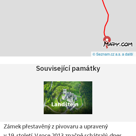
© Seznam.cz a.s. a další
Související památky
Landštejn
Zámek přestavěný z pivovaru a upravený
v 19. století. V roce 2013 značně schátralý, dnes