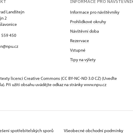
AKT
INFORMACE PRO NÁVŠTĚVNÍ
hrad Landštejn
Informace pro návštěvníky
jn 2
Prohlídkové okruhy
Slavonice
Návštěvní doba
7 559 450
Rezervace
jn@npu.cz
Vstupné
Tipy na výlety
 texty
licenci Creative Commons
(CC BY-NC-ND 3.0 CZ) (Uveďte
la). Při užití obsahu uvádějte odkaz na stránky www.npu.cz
ešení spotřebitelských sporů
Všeobecné obchodní podmínky