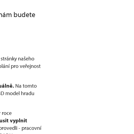
 nám budete
 stránky našeho
ání pro veřejnost
uálně.
Na tomto
 3D model hradu
v roce
usit vyplnit
rovedli - pracovní