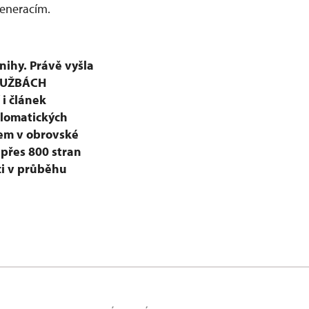
generacím.
nihy. Právě vyšla
SLUŽBÁCH
 i článek
iplomatických
kem v obrovské
 přes 800 stran
ci v průběhu