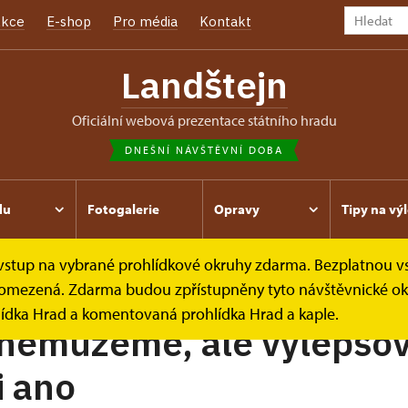
kce
E-shop
Pro média
Kontakt
Landštejn
oficiální webová prezentace státního hradu
DNEŠNÍ NÁVŠTĚVNÍ DOBA
du
Fotogalerie
Opravy
Tipy na výl
e vstup na vybrané prohlídkové okruhy zdarma. Bezplatnou v
 je omezená. Zdarma budou zpřístupněny tyto návštěvnické ok
lídka Hrad a komentovaná prohlídka Hrad a kaple.
 nemůžeme, ale vylepšo
i ano