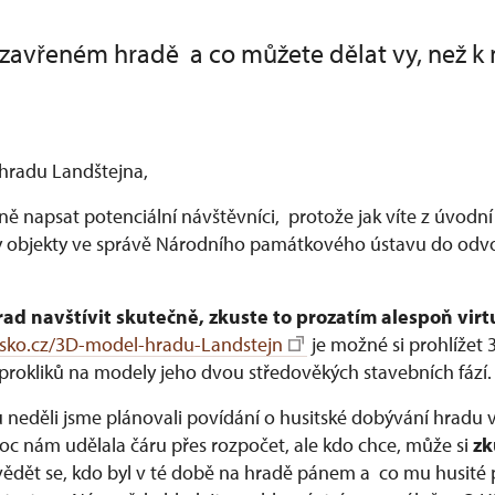
zavřeném hradě a co můžete dělat vy, než k
 hradu Landštejna,
ě napsat potenciální návštěvníci, protože jak víte z úvodní
 objekty ve správě Národního památkového ústavu do odvol
d navštívit skutečně, zkuste to prozatím alespoň virt
esko.cz/3D-model-hradu-Landstejn
je možné si prohlížet
prokliků na modely jeho dvou středověkých stavebních fází.
neděli jsme plánovali povídání o husitské dobývání hradu 
c nám udělala čáru přes rozpočet, ale kdo chce, může si
zk
ědět se, kdo byl v té době na hradě pánem a co mu husité p