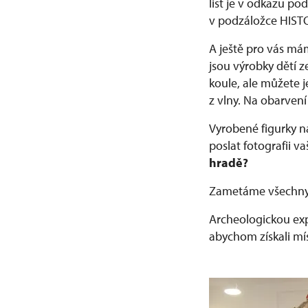
list je v odkazu p
v podzáložce HISTO
A ještě pro vás má
jsou výrobky dětí z
koule, ale můžete j
z vlny. Na obarven
Vyrobené figurky n
poslat fotografii 
hradě?
Zametáme všechny c
Archeologickou expo
abychom získali mí