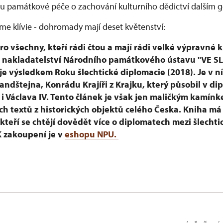
su památkové péče o zachování kulturního dědictví dalším 
me klívie - dohromady mají deset květenství:
ro všechny, kteří rádi čtou a mají rádi velké výpravné k
v nakladatelství Národního památkového ústavu "VE 
e výsledkem Roku šlechtické diplomacie (2018). Je v ní
Landštejna, Konrádu Krajíři z Krajku, který působil v d
. i Václava IV. Tento článek je však jen maličkým kamín
h textů z historických objektů celého Česka. Kniha má
 kteří se chtějí dovědět více o diplomatech mezi šlechti
 K zakoupení je v
eshopu NPU.