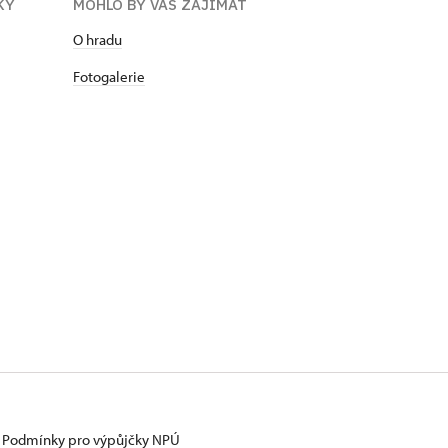
KY
MOHLO BY VÁS ZAJÍMAT
O hradu
Fotogalerie
Podmínky pro výpůjčky NPÚ