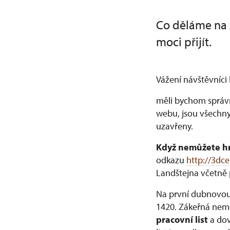
Co děláme na 
moci přijít.
Vážení návštěvníci
měli bychom správn
webu, jsou všechny
uzavřeny.
Když nemůžete hra
odkazu
http://3dc
Landštejna včetně 
Na první dubnovou 
1420. Zákeřná nemo
pracovní list
a dov