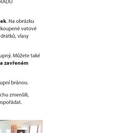
 HRADU
ček
. Na obrázku
ou koupené vatové
drátků, vlasy
tupný. Můžete také
na zavřeném
upní bránou.
ochu zmenšili,
uspořádat.