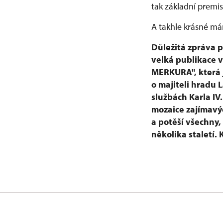
tak základní premi
A takhle krásné má
Důležitá zpráva p
velká publikace 
MERKURA", která j
o majiteli hradu 
službách Karla IV
mozaice zajímavýc
a potěší všechny,
několika staletí.