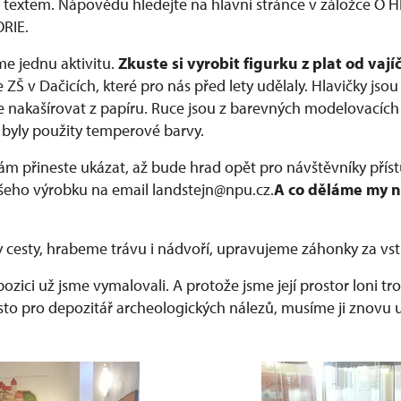
od textem. Nápovědu hledejte na hlavní stránce v záložce O
RIE.
me jednu aktivitu.
Zkuste si vyrobit figurku z plat od vají
e ZŠ v Dačicích, které pro nás před lety udělaly. Hlavičky js
e nakašírovat z papíru. Ruce jsou z barevných modelovacích 
í byly použity temperové barvy.
ám přineste ukázat, až bude hrad opět pro návštěvníky přís
vašeho výrobku na email landstejn@npu.cz.
A co děláme my 
esty, hrabeme trávu i nádvoří, upravujeme záhonky za vst
zici už jsme vymalovali. A protože jsme její prostor loni tr
sto pro depozitář archeologických nálezů, musíme ji znovu 