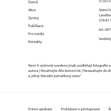
KONT
Domů
Akce
Státní 
Landšte
Zprávy
378 81 
Publikace
tel.: 60
Pro média
landste
Kontakty
Není-li výslovně uvedeno jinak, podléhají fotografie a
autora | Neužívejte dílo komerčně | Nezasahujte do dí
a „zdroj: Národní památkový ústav“
Právní ujednání
Prohlášení o přístupnosti
Ř