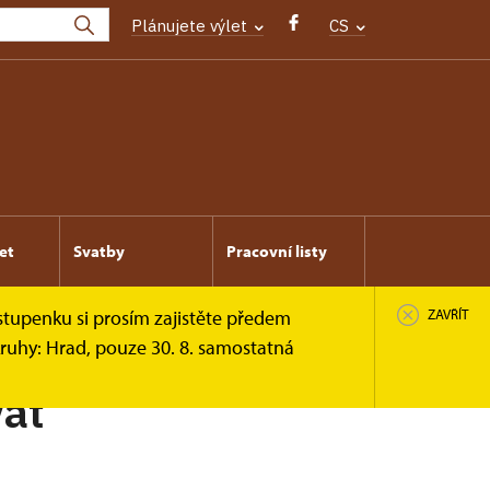
Plánujete výlet
CS
et
Svatby
Pracovní listy
stupenku si prosím zajistěte předem
ZAVŘÍT
ruhy: Hrad, pouze 30. 8. samostatná
vat