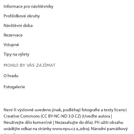
Informace pro návštěvníky
Prohlídkové okruhy
Návštěvní doba
Rezervace
Vstupné
Tipy na výlety
MOHLO BY VÁS ZAJÍMAT
O hradu
Fotogalerie
Není-li výslovně uvedeno jinak, podléhají fotografie a texty
licenci
Creative Commons
(CC BY-NC-ND 3.0 CZ) (Uveďte autora |
Neužívejte dílo komerčně | Nezasahujte do díla). Při užití obsahu
uvádějte odkaz na stránky www.npu.cz a „zdroj: Národní památkový