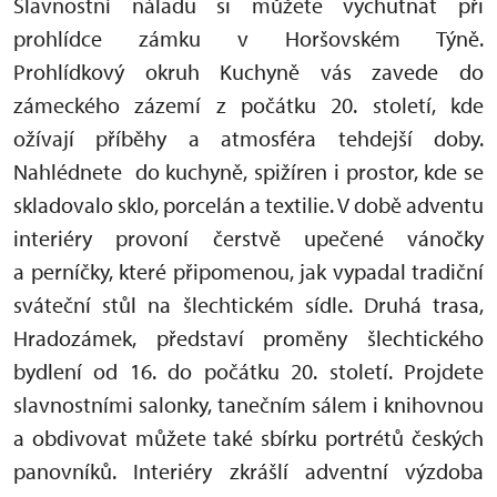
Slavnostní náladu si můžete vychutnat při
prohlídce zámku v Horšovském Týně.
Prohlídkový okruh Kuchyně vás zavede do
zámeckého zázemí z počátku 20. století, kde
ožívají příběhy a atmosféra tehdejší doby.
Nahlédnete do kuchyně, spižíren i prostor, kde se
skladovalo sklo, porcelán a textilie. V době adventu
interiéry provoní čerstvě upečené vánočky
a perníčky, které připomenou, jak vypadal tradiční
sváteční stůl na šlechtickém sídle. Druhá trasa,
Hradozámek, představí proměny šlechtického
bydlení od 16. do počátku 20. století. Projdete
slavnostními salonky, tanečním sálem i knihovnou
a obdivovat můžete také sbírku portrétů českých
panovníků. Interiéry zkrášlí adventní výzdoba