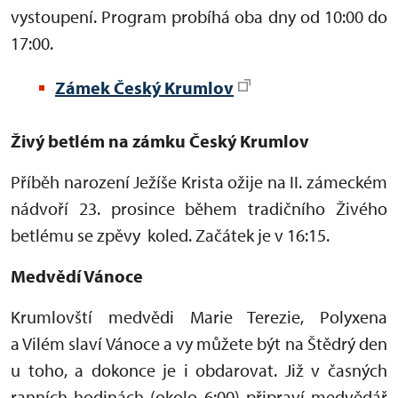
vystoupení. Program probíhá oba dny od 10:00 do
17:00.
Zámek Český Krumlov
Živý betlém na zámku Český Krumlov
Příběh narození Ježíše Krista ožije na II. zámeckém
nádvoří 23. prosince během tradičního Živého
betlému se zpěvy koled. Začátek je v 16:15.
Medvědí Vánoce
Krumlovští medvědi Marie Terezie, Polyxena
a Vilém slaví Vánoce a vy můžete být na Štědrý den
u toho, a dokonce je i obdarovat. Již v časných
ranních hodinách (okolo 6:00) připraví medvědář