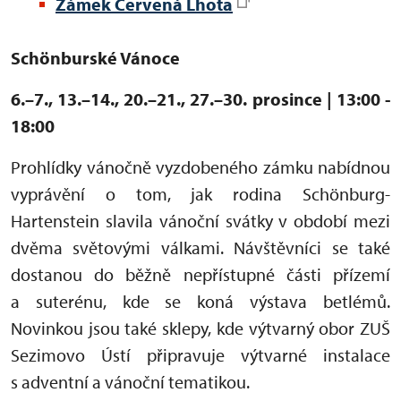
Zámek Červená Lhota
Schönburské Vánoce
6.–7., 13.–14., 20.–21., 27.–30. prosince | 13:00 -
18:00
Prohlídky vánočně vyzdobeného zámku nabídnou
vyprávění o tom, jak rodina Schönburg-
Hartenstein slavila vánoční svátky v období mezi
dvěma světovými válkami. Návštěvníci se také
dostanou do běžně nepřístupné části přízemí
a suterénu, kde se koná výstava betlémů.
Novinkou jsou také sklepy, kde výtvarný obor ZUŠ
Sezimovo Ústí připravuje výtvarné instalace
s adventní a vánoční tematikou.