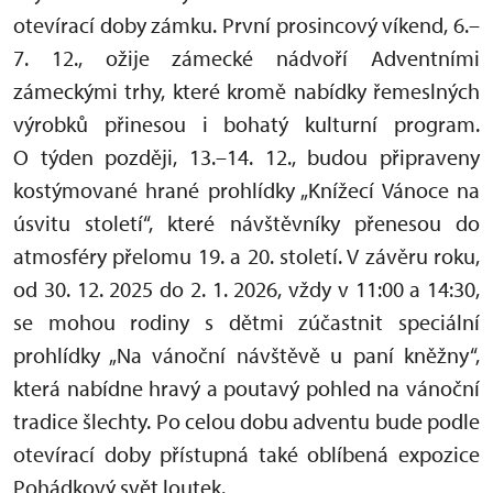
otevírací doby zámku. První prosincový víkend, 6.–
7. 12., ožije zámecké nádvoří Adventními
zámeckými trhy, které kromě nabídky řemeslných
výrobků přinesou i bohatý kulturní program.
O týden později, 13.–14. 12., budou připraveny
kostýmované hrané prohlídky „Knížecí Vánoce na
úsvitu století“, které návštěvníky přenesou do
atmosféry přelomu 19. a 20. století. V závěru roku,
od 30. 12. 2025 do 2. 1. 2026, vždy v 11:00 a 14:30,
se mohou rodiny s dětmi zúčastnit speciální
prohlídky „Na vánoční návštěvě u paní kněžny“,
která nabídne hravý a poutavý pohled na vánoční
tradice šlechty. Po celou dobu adventu bude podle
otevírací doby přístupná také oblíbená expozice
Pohádkový svět loutek.