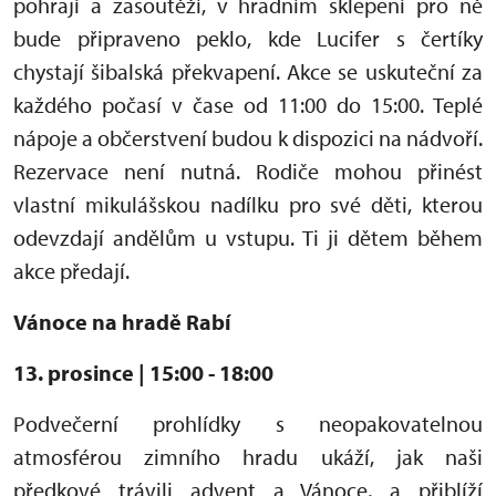
pohrají a zasoutěží, v hradním sklepení pro ně
bude připraveno peklo, kde Lucifer s čertíky
chystají šibalská překvapení. Akce se uskuteční za
každého počasí v čase od 11:00 do 15:00. Teplé
nápoje a občerstvení budou k dispozici na nádvoří.
Rezervace není nutná. Rodiče mohou přinést
vlastní mikulášskou nadílku pro své děti
, kterou
odevzdají andělům u vstupu. Ti ji dětem během
akce předají.
Vánoce na hradě Rabí
13. prosince | 15:00 - 18:00
Podvečerní prohlídky s neopakovatelnou
atmosférou zimního hradu ukáží, jak naši
předkové trávili advent a Vánoce, a přiblíží