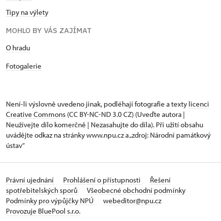
Tipy na výlety
MOHLO BY VÁS ZAJÍMAT
O hradu
Fotogalerie
Není-li výslovně uvedeno jinak, podléhají fotografie a texty
licenci
Creative Commons
(CC BY-NC-ND 3.0 CZ) (Uveďte autora |
Neužívejte dílo komerčně | Nezasahujte do díla). Při užití obsahu
uvádějte odkaz na stránky www.npu.cz a „zdroj: Národní památkový
ústav“
Právní ujednání
Prohlášení o přístupnosti
Řešení
spotřebitelských sporů
Všeobecné obchodní podmínky
Podmínky pro výpůjčky NPÚ
webeditor@npu.cz
Provozuje BluePool s.r.o.